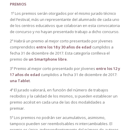
PREMIOS
1º Los premios serán otorgados por el mismo jurado técnico
del Festival, más un representante del alumnado de cada uno
de los centros educativos que colaboran en esta convocatoria
de concurso y no hayan presentado trabajo a dicho concurso.
2º Habrá un premio al mejor corto presentado por jóvenes
comprendidos
entre los 18 y 30 años de edad
cumplidos a
fecha 31 de diciembre de 2017. Esta categoría conlleva el
premio de
un Smartphone libre
.
3º Premio al mejor corto presentado por jóvenes
entre los 12 y
17 años de edad
cumplidos a fecha 31 de diciembre de 2017:
una Tablet
.
4º El jurado valorará, en función del número de trabajos
recibidos y la calidad de los mismos, si pueden establecer un
premio accésit en cada una de las dos modalidades a
premiar.
5º Los premios no podrán ser acumulativos, asimismo,
tampoco pueden ser reembolsables ni intercambiables. El
premio es único, independientemente del número de autores