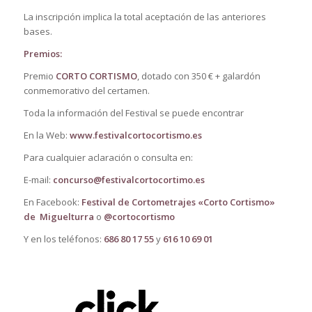
La inscripción implica la total aceptación de las anteriores
bases.
Premios:
Premio
CORTO CORTISMO
, dotado con 350 € + galardón
conmemorativo del certamen.
Toda la información del Festival se puede encontrar
En la Web:
www.festivalcortocortismo.es
Para cualquier aclaración o consulta en:
E-mail:
concurso@festivalcortocortimo.es
En Facebook:
Festival de Cortometrajes «Corto Cortismo»
de Miguelturra
o
@cortocortismo
Y en los teléfonos:
686 80 17 55
y
616 10 69 01