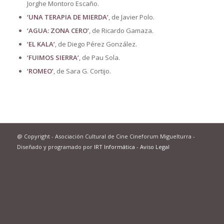
Jorghe Montoro Escaño.
‘UNA TERAPIA DE MIERDA’
, de Javier Polo.
‘AGUA: ZONA CERO’
, de Ricardo Gamaza.
‘EL KALA’
, de Diego Pérez González.
‘FUIMOS SIERRA’
, de Pau Sola.
‘ROMEO’
, de Sara G. Cortijo.
@ Copyright - Asociación Cultural de Cine Cineforum Miguelturra -
Diseñado y programado por
IRT Informática
-
Aviso Legal