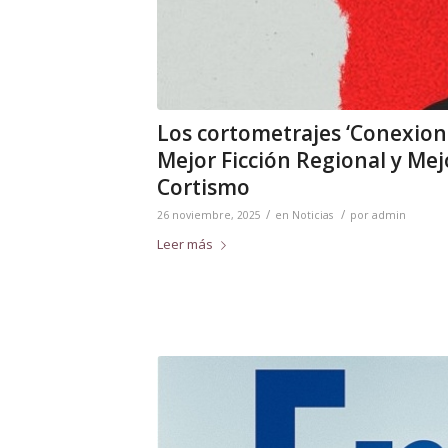
Los cortometrajes ‘Conexione
Mejor Ficción Regional y Mejo
Cortismo
/
/
26 noviembre, 2025
en
Noticias
por
admin
Leer más