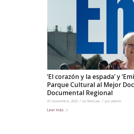
‘El corazón y la espada’ y ‘Em
Parque Cultural al Mejor Do
Documental Regional
/
/
25 noviembre, 2025
en
Noticias
por
admin
Leer más