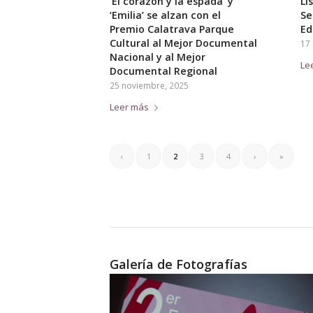
‘El corazón y la espada’ y
Li
‘Emilia’ se alzan con el
Se
Premio Calatrava Parque
Ed
Cultural al Mejor Documental
17
Nacional y al Mejor
Le
Documental Regional
25 noviembre, 2025
Leer más
‹
1
2
3
4
›
»
Galería de Fotografías