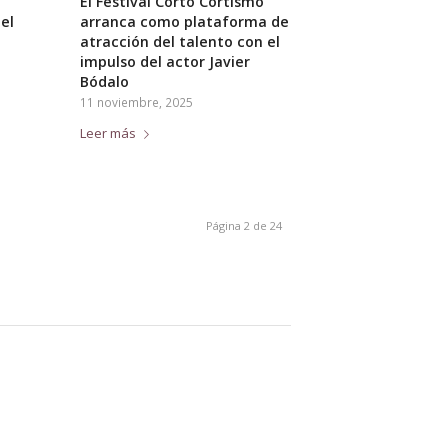
El Festival Corto Cortismo
el
arranca como plataforma de
atracción del talento con el
impulso del actor Javier
Bódalo
11 noviembre, 2025
Leer más
Página 2 de 24