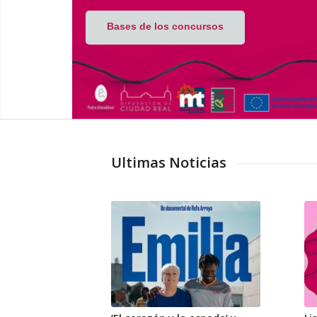
B
a
s
e
s
d
e
l
o
s
c
o
n
c
u
r
s
o
s
Ultimas Noticias